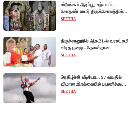
ஸ்ரீரங்கம் ஆடிப்பூர உற்சவம் -
கோதண்டராமர் திருக்கோலத்தில்
ஆண்டாள் நாச்சியார்!
SEETHA
திருச்சானூரில் ஆக.21-ல் வரலட்சுமி
விரத பூஜை - தேவஸ்தான
அறங்காவலர் குழு தலைவருக்கு
SEETHA
முறைப்படி அழைப்பு!
நெகிழ்ச்சி வீடியோ... 97 வயதில்
விமான இறக்கையில் பயணித்து
கின்னஸ் சாதனை படைத்த பிரிட்டன்
SEETHA
பாட்டி!