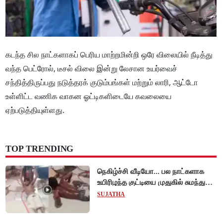
கடந்த சில நாட்களாகப் பெரிய மாற்றமின்றி ஒரே விலையில் நீடித்து
வந்த பெட்ரோல், டீசல் விலை இன்று லேசான உயர்வைச்
சந்தித்திருப்பது நடுத்தரக் குடும்பங்கள் மற்றும் லாரி, ஆட்டோ
உள்ளிட்ட வணிக வாகன ஓட்டிகளிடையே கவலையை
ஏற்படுத்தியுள்ளது.
TOP TRENDING
நெகிழ்ச்சி வீடியோ... பல நாட்களாக
உயிரிழந்த குட்டியை முதுகில் சுமந்து
நீந்திய டால்பின்... உலகை உலுக்கிய
SUJATHA
தாய்ப்பாசம் !