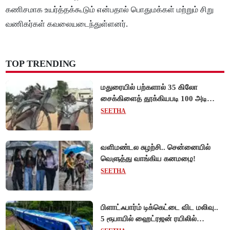
கணிசமாக உயர்த்தக்கூடும் என்பதால் பொதுமக்கள் மற்றும் சிறு
வணிகர்கள் கவலையடைந்துள்ளனர்.
TOP TRENDING
மதுரையில் பற்களால் 35 கிலோ
சைக்கிளைத் தூக்கியபடி 100 அடி
நடந்து சென்று முன்னாள் ராணுவ வீரர்
SEETHA
சாதனை!
வளிமண்டல சுழற்சி.. சென்னையில்
வெளுத்து வாங்கிய கனமழை!
SEETHA
பிளாட்ஃபார்ம் டிக்கெட்டை விட மலிவு..
5 ரூபாயில் ஹைட்ரஜன் ரயிலில்