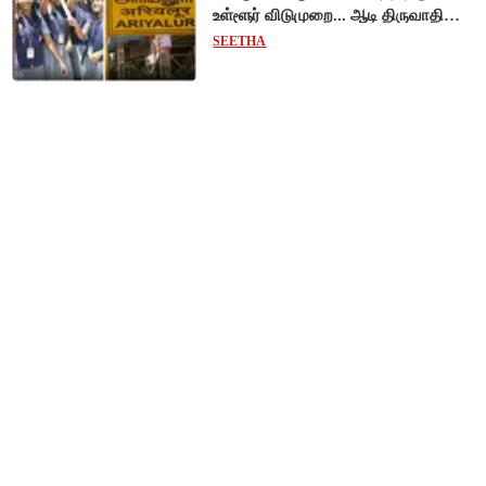
உள்ளூர் விடுமுறை... ஆடி திருவாதிரை
கொண்டாட்டம்!
SEETHA