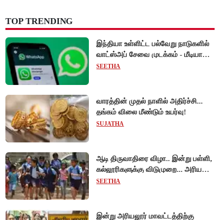
TOP TRENDING
இந்தியா உள்ளிட்ட பல்வேறு நாடுகளில்
வாட்ஸ்அப் சேவை முடக்கம் - மீடியா
கோப்புகளை அனுப்ப முடியாமல்
SEETHA
பயனர்கள் அவதி!
வாரத்தின் முதல் நாளில் அதிர்ச்சி...
தங்கம் விலை மீண்டும் உயர்வு!
SUJATHA
ஆடி திருவாதிரை விழா.. இன்று பள்ளி,
கல்லூரிகளுக்கு விடுமுறை... அரியலூர்
மாவட்ட ஆட்சியர் உத்தரவு!
SEETHA
இன்று அரியலூர் மாவட்டத்திற்கு