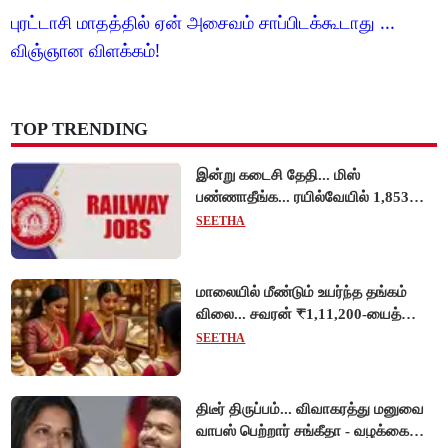
புரட்டாசி மாதத்தில் ஏன் அசைவம் சாப்பிடக்கூடாது ...
விஞ்ஞான விளக்கம்!
TOP TRENDING
இன்று கடைசி தேதி... மிஸ்
பண்ணாதீங்க... ரயில்வேயில் 1,853
அப்ரண்டிஸ் பணியிடங்களுக்கு
SEETHA
விண்ணப்பங்கள் வரவேற்பு!
மாலையில் மீண்டும் உயர்ந்த தங்கம்
விலை... சவரன் ₹1,11,200-யைத்
தொட்டது!
SEETHA
திடீர் திருப்பம்... விவாகரத்து மனுவை
வாபஸ் பெற்றார் சங்கீதா - வழக்கை