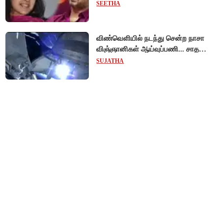
முடித்து வைத்தது செங்கல்பட்டு
SEETHA
நீதிமன்றம்!
விண்வெளியில் நடந்து சென்ற நாசா
விஞ்ஞானிகள் ஆய்வுப்பணி... சாதனை
!
SUJATHA