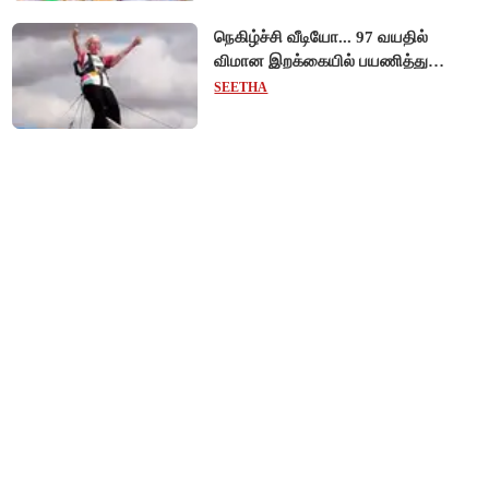
நெகிழ்ச்சி வீடியோ... 97 வயதில்
விமான இறக்கையில் பயணித்து
கின்னஸ் சாதனை படைத்த பிரிட்டன்
SEETHA
பாட்டி!