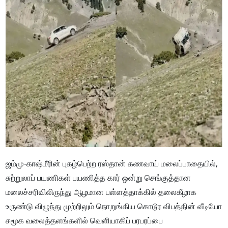
ஜம்மு-காஷ்மீரின் புகழ்பெற்ற ரஸ்தான் கணவாய் மலைப்பாதையில்,
சுற்றுலாப் பயணிகள் பயணித்த கார் ஒன்று செங்குத்தான
மலைச்சரிவிலிருந்து ஆழமான பள்ளத்தாக்கில் தலைகீழாக
உருண்டு விழுந்து முற்றிலும் நொறுங்கிய கொடூர விபத்தின் வீடியோ
சமூக வலைத்தளங்களில் வெளியாகிப் பரபரப்பை