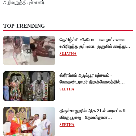
அறிவுறுத்தியுள்ளனர்.
TOP TRENDING
நெகிழ்ச்சி வீடியோ... பல நாட்களாக
உயிரிழந்த குட்டியை முதுகில் சுமந்து
நீந்திய டால்பின்... உலகை உலுக்கிய
SUJATHA
தாய்ப்பாசம் !
ஸ்ரீரங்கம் ஆடிப்பூர உற்சவம் -
கோதண்டராமர் திருக்கோலத்தில்
ஆண்டாள் நாச்சியார்!
SEETHA
திருச்சானூரில் ஆக.21-ல் வரலட்சுமி
விரத பூஜை - தேவஸ்தான
அறங்காவலர் குழு தலைவருக்கு
SEETHA
முறைப்படி அழைப்பு!