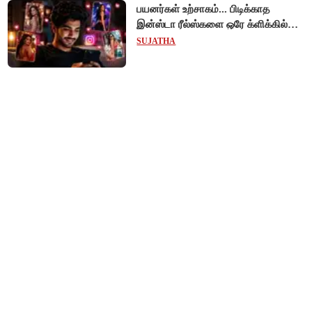
பயனர்கள் உற்சாகம்... பிடிக்காத
இன்ஸ்டா ரீல்ஸ்களை ஒரே க்ளிக்கில்
மாற்றியமைக்கலாம்!
SUJATHA