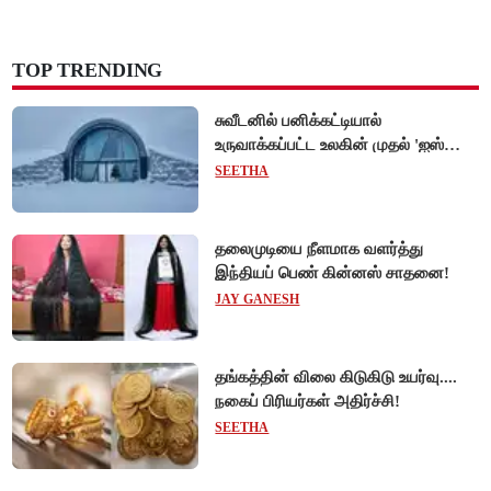
TOP TRENDING
சுவீடனில் பனிக்கட்டியால்
உருவாக்கப்பட்ட உலகின் முதல் 'ஐஸ்
ஓட்டல்'!
SEETHA
தலைமுடியை நீளமாக வளர்த்து
இந்தியப் பெண் கின்னஸ் சாதனை!
JAY GANESH
தங்கத்தின் விலை கிடுகிடு உயர்வு....
நகைப் பிரியர்கள் அதிர்ச்சி!
SEETHA