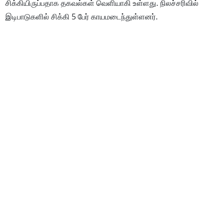
சிக்கியிருப்பதாக தகவல்கள் வெளியாகி உள்ளது. நிலச்சரிவில்
இடிபாடுகளில் சிக்கி 5 பேர் காயமடைந்துள்ளனர்.