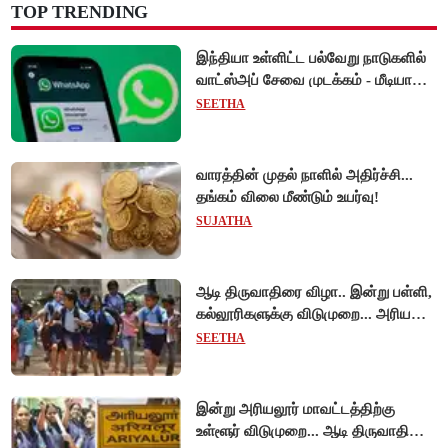
TOP TRENDING
இந்தியா உள்ளிட்ட பல்வேறு நாடுகளில்
வாட்ஸ்அப் சேவை முடக்கம் - மீடியா
கோப்புகளை அனுப்ப முடியாமல்
SEETHA
பயனர்கள் அவதி!
வாரத்தின் முதல் நாளில் அதிர்ச்சி...
தங்கம் விலை மீண்டும் உயர்வு!
SUJATHA
ஆடி திருவாதிரை விழா.. இன்று பள்ளி,
கல்லூரிகளுக்கு விடுமுறை... அரியலூர்
மாவட்ட ஆட்சியர் உத்தரவு!
SEETHA
இன்று அரியலூர் மாவட்டத்திற்கு
உள்ளூர் விடுமுறை... ஆடி திருவாதிரை