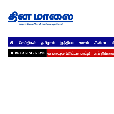
செய்திகள்
தமிழகம்
இந்தியா
உலகம்
சினிமா
வ