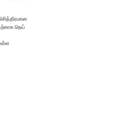
விசித்திரமான
ிற்காக நெய்
உள்ள