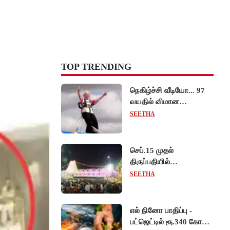
TOP TRENDING
நெகிழ்ச்சி வீடியோ... 97
வயதில் விமான
இறக்கையில் பயணித்து
SEETHA
கின்னஸ் சாதனை
படைத்த பிரிட்டன் பாட்டி!
செப்.15 முதல்
திருப்பதியில்
பிரம்மோற்சவத்திற்காக
SEETHA
அனைத்து சிறப்பு
தரிசனங்களும் ரத்து -
தேவஸ்தானம் முக்கிய
எல் நினோ பாதிப்பு -
அறிவிப்பு!
பட்ஜெட்டில் ரூ.340 கோடி