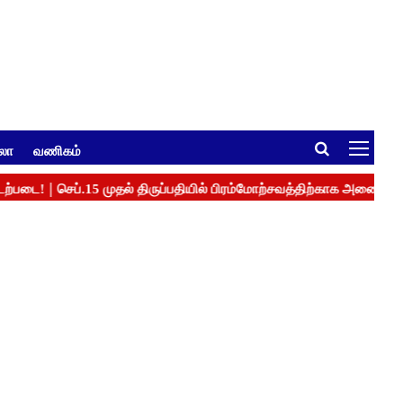
ுலா
வணிகம்