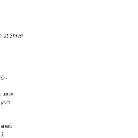
 at Shiva
து,
ிதமான
ுகள்
ை எனப்
ல்