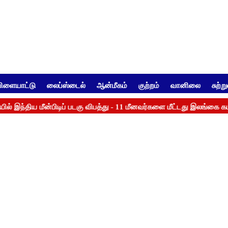
ிளையாட்டு
லைப்ஸ்டைல்
ஆன்மீகம்
குற்றம்
வானிலை
சுற்ற