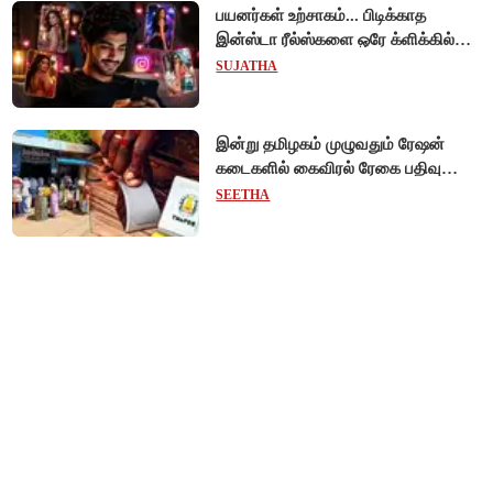
பயனர்கள் உற்சாகம்... பிடிக்காத
இன்ஸ்டா ரீல்ஸ்களை ஒரே க்ளிக்கில்
மாற்றியமைக்கலாம்!
SUJATHA
இன்று தமிழகம் முழுவதும் ரேஷன்
கடைகளில் கைவிரல் ரேகை பதிவு
சிறப்பு முகாம்!
SEETHA