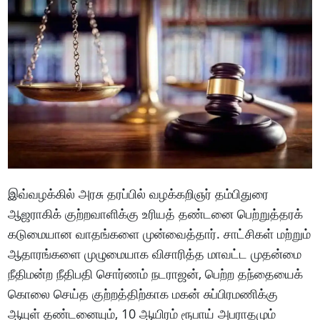
இவ்வழக்கில் அரசு தரப்பில் வழக்கறிஞர் தம்பிதுரை
ஆஜராகிக் குற்றவாளிக்கு உரியத் தண்டனை பெற்றுத்தரக்
கடுமையான வாதங்களை முன்வைத்தார். சாட்சிகள் மற்றும்
ஆதாரங்களை முழுமையாக விசாரித்த மாவட்ட முதன்மை
நீதிமன்ற நீதிபதி சொர்ணம் நடராஜன், பெற்ற தந்தையைக்
கொலை செய்த குற்றத்திற்காக மகன் சுப்பிரமணிக்கு
ஆயுள் தண்டனையும், 10 ஆயிரம் ரூபாய் அபராதமும்