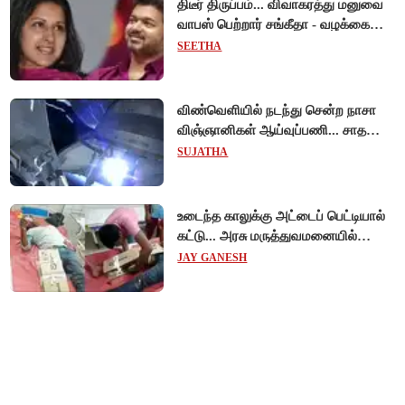
திடீர் திருப்பம்... விவாகரத்து மனுவை
வாபஸ் பெற்றார் சங்கீதா - வழக்கை
முடித்து வைத்தது செங்கல்பட்டு
SEETHA
நீதிமன்றம்!
விண்வெளியில் நடந்து சென்ற நாசா
விஞ்ஞானிகள் ஆய்வுப்பணி... சாதனை
!
SUJATHA
உடைந்த காலுக்கு அட்டைப் பெட்டியால்
கட்டு... அரசு மருத்துவமனையில்
விநோத சிகிச்சை... அதிர்ச்சி வீடியோ!
JAY GANESH