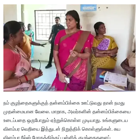
நம் குழந்தைகளுக்குத் தன்னம்பிக்கை ஊட்டுவது தான் நமது
முதன்மையான வேலை. மாறாக, அவர்களின் தன்னம்பிக்கையை
உடைப்பதை ஒருபோதும் ஏற்றுக்கொள்ள முடியாது. உங்களுடைய
விளம்பர வெறியை இத்துடன் நிறுத்திக் கொள்ளுங்கள். சுய
விளம்பர ரீல்ஸ் மோகத்திற்குப் பள்ளிக் குழந்தைகளைப்