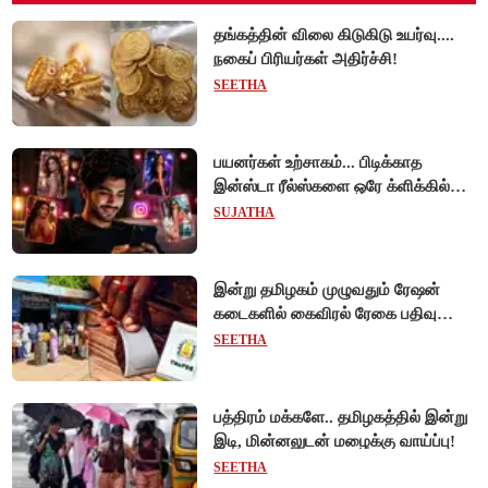
தங்கத்தின் விலை கிடுகிடு உயர்வு....
நகைப் பிரியர்கள் அதிர்ச்சி!
SEETHA
பயனர்கள் உற்சாகம்... பிடிக்காத
இன்ஸ்டா ரீல்ஸ்களை ஒரே க்ளிக்கில்
மாற்றியமைக்கலாம்!
SUJATHA
இன்று தமிழகம் முழுவதும் ரேஷன்
கடைகளில் கைவிரல் ரேகை பதிவு
சிறப்பு முகாம்!
SEETHA
பத்திரம் மக்களே.. தமிழகத்தில் இன்று
இடி, மின்னலுடன் மழைக்கு வாய்ப்பு!
SEETHA