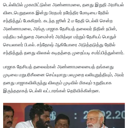
டெல்லியில் முகாமிட்டுள்ள அண்ணாமலை, தனது இறுதி அரசியல்
விடைபெறுதலாக இன்று பிரதமர் நரேந்திர மோடியை நேரில்
சந்தித்துப் பேசுகிறார். கடந்த ஜூன் 2 ம தேதி டெல்லி சென்ற
அண்ணாமலை, அங்கு பாஜாக தேசியத் தலைவர் நிதின் நபின்,
மத்திய உள்துறை அமைச்சர் அமித்ஷா மற்றும் தேசியப் பொதுச்
செயலாளர் பி.எல். சந்தோஷ் ஆகியோரை அடுத்தடுத்து நேரில்
சந்தித்துத் தனது விலகல் கடிதத்தை முறைப்படி சமர்ப்பித்துள்ளார்.
பாஜாக தேசியத் தலைவர்கள் அண்ணாமலையைத் தங்களது
முடிவை மறுபரிசீலனை செய்யுமாறு பலமுறை வலியுறுத்தியும், அவர்
தனது பாஜாகவிலிருந்து விலகும் முடிவில் மிகவும் உறுதியாக
இருந்ததாகத் டெல்லி வட்டாரங்கள் தெரிவிக்கின்றன.