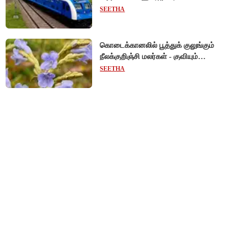
பயணிக்கலாம்!
SEETHA
கொடைக்கானலில் பூத்துக் குலுங்கும்
நீலக்குறிஞ்சி மலர்கள் - குவியும்
சுற்றுலாப் பயணிகள்!
SEETHA