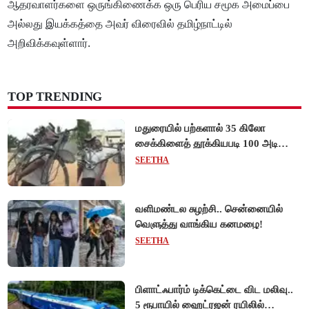
ஆதரவாளர்களை ஒருங்கிணைக்க ஒரு பெரிய சமூக அமைப்பை
அல்லது இயக்கத்தை அவர் விரைவில் தமிழ்நாட்டில்
அறிவிக்கவுள்ளார்.
TOP TRENDING
மதுரையில் பற்களால் 35 கிலோ
சைக்கிளைத் தூக்கியபடி 100 அடி
நடந்து சென்று முன்னாள் ராணுவ வீரர்
SEETHA
சாதனை!
வளிமண்டல சுழற்சி.. சென்னையில்
வெளுத்து வாங்கிய கனமழை!
SEETHA
பிளாட்ஃபார்ம் டிக்கெட்டை விட மலிவு..
5 ரூபாயில் ஹைட்ரஜன் ரயிலில்