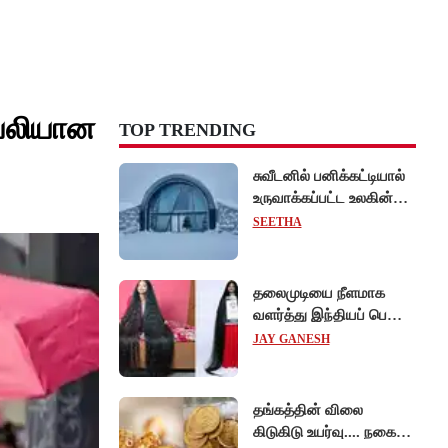
 பலியான
TOP TRENDING
சுவீடனில் பனிக்கட்டியால்
உருவாக்கப்பட்ட உலகின்
முதல் 'ஐஸ் ஓட்டல்'!
SEETHA
தலைமுடியை நீளமாக
வளர்த்து இந்தியப் பெண்
கின்னஸ் சாதனை!
JAY GANESH
தங்கத்தின் விலை
கிடுகிடு உயர்வு.... நகைப்