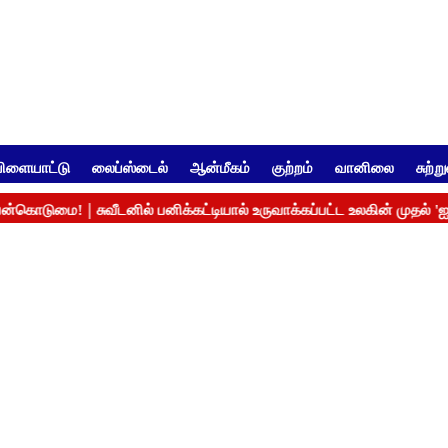
ிளையாட்டு
லைப்ஸ்டைல்
ஆன்மீகம்
குற்றம்
வானிலை
சுற்ற