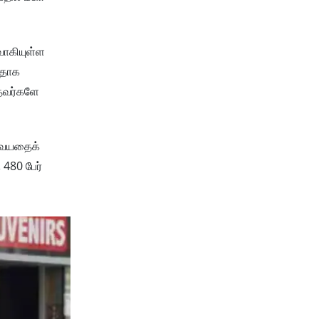
வாகியுள்ள
ளதாக
்தவர்களே
5 வயதைக்
 480 பேர்