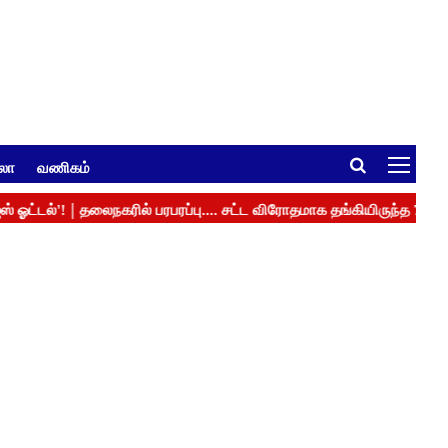
ுலா
வணிகம்