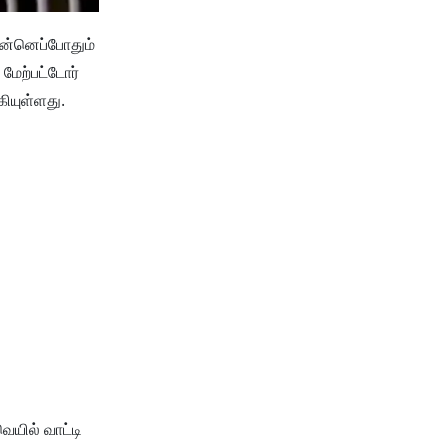
ுன்னெப்போதும்
மேற்பட்டோர்
ியுள்ளது.
யில் வாட்டி