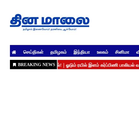
செய்திகள்
தமிழகம்
இந்தியா
உலகம்
சினிமா
வ