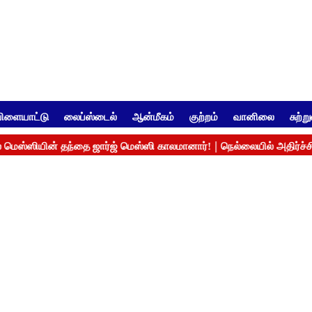
ிளையாட்டு
லைப்ஸ்டைல்
ஆன்மீகம்
குற்றம்
வானிலை
சுற்ற