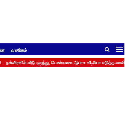
ுலா
வணிகம்