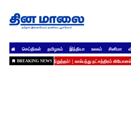
செய்திகள்
தமிழகம்
இந்தியா
உலகம்
சினிமா
வ