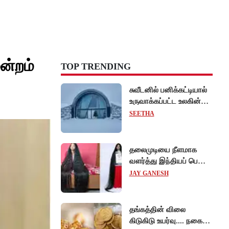
ன்றம்
TOP TRENDING
சுவீடனில் பனிக்கட்டியால்
உருவாக்கப்பட்ட உலகின்
முதல் 'ஐஸ் ஓட்டல்'!
SEETHA
தலைமுடியை நீளமாக
வளர்த்து இந்தியப் பெண்
கின்னஸ் சாதனை!
JAY GANESH
தங்கத்தின் விலை
கிடுகிடு உயர்வு.... நகைப்