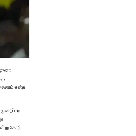
்ஜுனா
்கு
்தலாம் என்ற
 முறைப்படி
து
ன்று கோரி