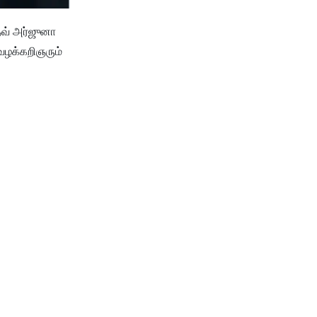
தவ் அர்ஜுனா
 வழக்கறிஞரும்