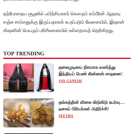
தற்போதைய சூழலில் பயிற்சியாளர் கௌதம் கம்பீரின் ஆதரவு
சஞ்சு சாம்சனுக்கு இருப்பதாகக் கூறப்படும் வேளையில், இஷான்
கிஷனின் பெயரும் பரிசீலனையில் உள்ளதாகத் தெரிகிறது.
TOP TRENDING
தலைமுடியை நீளமாக வளர்த்து
இந்தியப் பெண் கின்னஸ் சாதனை!
JAY GANESH
தங்கத்தின் விலை கிடுகிடு உயர்வு....
நகைப் பிரியர்கள் அதிர்ச்சி!
SEETHA