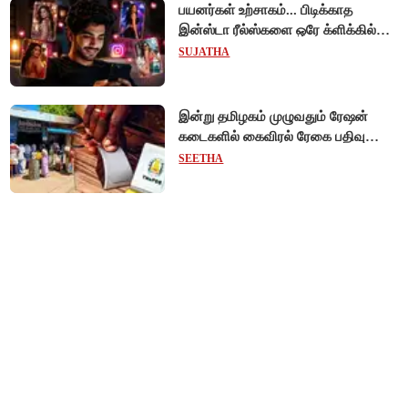
பயனர்கள் உற்சாகம்... பிடிக்காத
இன்ஸ்டா ரீல்ஸ்களை ஒரே க்ளிக்கில்
மாற்றியமைக்கலாம்!
SUJATHA
இன்று தமிழகம் முழுவதும் ரேஷன்
கடைகளில் கைவிரல் ரேகை பதிவு
சிறப்பு முகாம்!
SEETHA