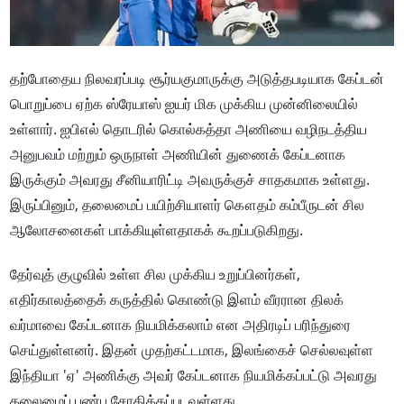
தற்போதைய நிலவரப்படி சூர்யகுமாருக்கு அடுத்தபடியாக கேப்டன்
பொறுப்பை ஏற்க ஸ்ரேயாஸ் ஐயர் மிக முக்கிய முன்னிலையில்
உள்ளார். ஐபிஎல் தொடரில் கொல்கத்தா அணியை வழிநடத்திய
அனுபவம் மற்றும் ஒருநாள் அணியின் துணைக் கேப்டனாக
இருக்கும் அவரது சீனியாரிட்டி அவருக்குச் சாதகமாக உள்ளது.
இருப்பினும், தலைமைப் பயிற்சியாளர் கௌதம் கம்பீருடன் சில
ஆலோசனைகள் பாக்கியுள்ளதாகக் கூறப்படுகிறது.
தேர்வுத் குழுவில் உள்ள சில முக்கிய உறுப்பினர்கள்,
எதிர்காலத்தைக் கருத்தில் கொண்டு இளம் வீரரான திலக்
வர்மாவை கேப்டனாக நியமிக்கலாம் என அதிரடிப் பரிந்துரை
செய்துள்ளனர். இதன் முதற்கட்டமாக, இலங்கைச் செல்லவுள்ள
இந்தியா 'ஏ' அணிக்கு அவர் கேப்டனாக நியமிக்கப்பட்டு அவரது
தலைமைப் பண்பு சோதிக்கப்படவுள்ளது.