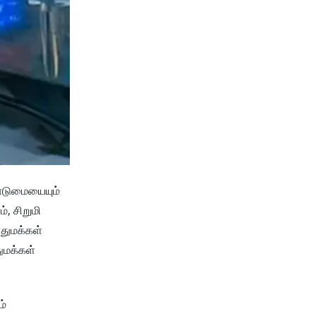
ொடுமையையும்
், சிறுமி
துமக்கள்
துமக்கள்
ம்