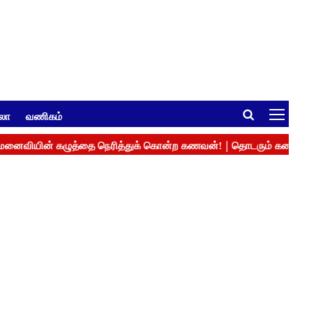
ுலா
வணிகம்