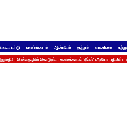
ிளையாட்டு
லைப்ஸ்டைல்
ஆன்மீகம்
குற்றம்
வானிலை
சுற்ற