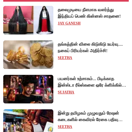
தலைமுடியை நீளமாக வளர்த்து
இந்தியப் பெண் கின்னஸ் சாதனை!
JAY GANESH
தங்கத்தின் விலை கிடுகிடு உயர்வு....
நகைப் பிரியர்கள் அதிர்ச்சி!
SEETHA
பயனர்கள் உற்சாகம்... பிடிக்காத
இன்ஸ்டா ரீல்ஸ்களை ஒரே க்ளிக்கில்
மாற்றியமைக்கலாம்!
SUJATHA
இன்று தமிழகம் முழுவதும் ரேஷன்
கடைகளில் கைவிரல் ரேகை பதிவு
சிறப்பு முகாம்!
SEETHA