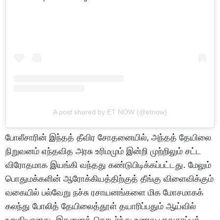
A post shared by ET NOW (@etnow)
போலீசாரின் இந்தத் தீவிர சோதனையில், அந்தத் தேயிலை
நிறுவனம் எந்தவித அரசு உரிமமும் இன்றி முற்றிலும் சட்ட
விரோதமாக இயங்கி வந்தது கண்டுபிடிக்கப்பட்டது. மேலும்
பொதுமக்களின் ஆரோக்கியத்திற்குத் தீங்கு விளைவிக்கும்
வகையில் பல்வேறு நச்சு ரசாயனங்களை மிக மோசமாகக்
கலந்து போலித் தேயிலைத்தூள் தயாரிப்பதும் ஆய்வில்
உறுதியானது. இதனைத் தொடர்ந்து உணவு பாதுகாப்புத்