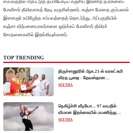
சம்பவத்தில் ஈடுபட்டுத் தப்பியோடிய எஞ்சிய இரண்டு நபர்களைப்
போலீசார் தீவிரமாகத் தேடி வருகின்றனர். கஞ்சா போதை கும்பலால்
இளைஞர் உயிரிழந்த சம்பவத்தைத் தொடர்ந்து, அப்பகுதியில்
கஞ்சா விற்பனையாளர்களை ஒடுக்கப் போலீசார் தீவிரச்
சோதனைகளில் இறங்கியுள்ளனர்.
TOP TRENDING
திருச்சானூரில் ஆக.21-ல் வரலட்சுமி
விரத பூஜை - தேவஸ்தான
அறங்காவலர் குழு தலைவருக்கு
SEETHA
முறைப்படி அழைப்பு!
நெகிழ்ச்சி வீடியோ... 97 வயதில்
விமான இறக்கையில் பயணித்து
கின்னஸ் சாதனை படைத்த பிரிட்டன்
SEETHA
பாட்டி!