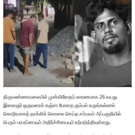
திருவண்ணாமலையில் முன்விரோதம் காரணமாக 26 வயது
இளைஞர் ஒருவரைக் கஞ்சா போதை கும்பல் கருங்கல்லால்
கொடூரமாகத் தாக்கிக் கொலை செய்த சம்பவம் அப்பகுதியில்
பெரும் பரபரப்பையும் அதிர்ச்சியையும் ஏற்படுத்தியுள்ளது.