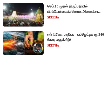
செப்.15 முதல் திருப்பதியில்
பிரம்மோற்சவத்திற்காக அனைத்து
சிறப்பு தரிசனங்களும் ரத்து -
SEETHA
தேவஸ்தானம் முக்கிய அறிவிப்பு!
எல் நினோ பாதிப்பு - பட்ஜெட்டில் ரூ.340
கோடி ஒதுக்கீடு!
SEETHA