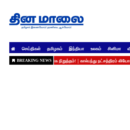
செய்திகள்
தமிழகம்
இந்தியா
உலகம்
சினிமா
வ