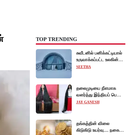
்
TOP TRENDING
சுவீடனில் பனிக்கட்டியால்
உருவாக்கப்பட்ட உலகின்
முதல் 'ஐஸ் ஓட்டல்'!
SEETHA
தலைமுடியை நீளமாக
வளர்த்து இந்தியப் பெண்
கின்னஸ் சாதனை!
JAY GANESH
தங்கத்தின் விலை
கிடுகிடு உயர்வு.... நகைப்