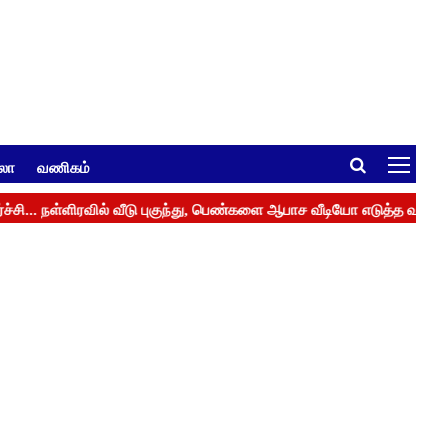
ுலா
வணிகம்