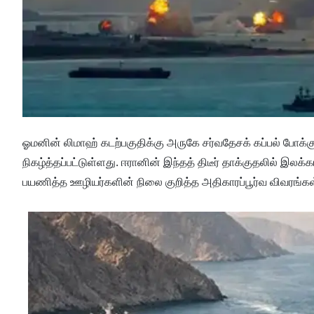
ஓமனின் லிமாஹ் கடற்பகுதிக்கு அருகே சர்வதேசக் கப்பல் போக்
நிகழ்த்தப்பட்டுள்ளது. ஈரானின் இந்தத் திடீர் தாக்குதலில் இலக்
பயணித்த ஊழியர்களின் நிலை குறித்த அதிகாரப்பூர்வ விவரங