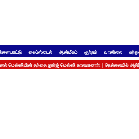
ிளையாட்டு
லைப்ஸ்டைல்
ஆன்மீகம்
குற்றம்
வானிலை
சுற்ற