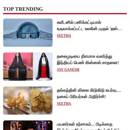
TOP TRENDING
சுவீடனில் பனிக்கட்டியால்
உருவாக்கப்பட்ட உலகின் முதல் 'ஐஸ்
ஓட்டல்'!
SEETHA
தலைமுடியை நீளமாக வளர்த்து
இந்தியப் பெண் கின்னஸ் சாதனை!
JAY GANESH
தங்கத்தின் விலை கிடுகிடு உயர்வு....
நகைப் பிரியர்கள் அதிர்ச்சி!
SEETHA
பயனர்கள் உற்சாகம்... பிடிக்காத