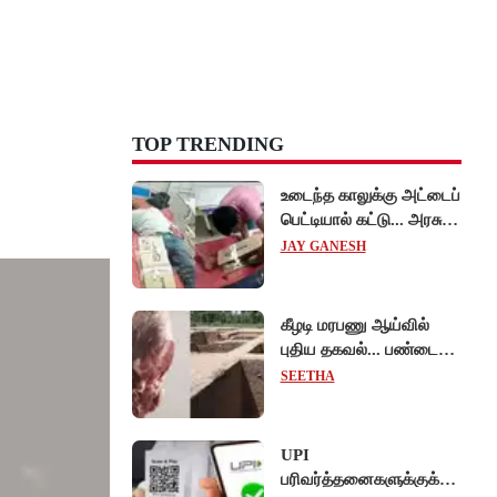
TOP TRENDING
உடைந்த காலுக்கு அட்டைப்
பெட்டியால் கட்டு... அரசு
மருத்துவமனையில்
JAY GANESH
விநோத சிகிச்சை...
அதிர்ச்சி வீடியோ!
கீழடி மரபணு ஆய்வில்
புதிய தகவல்... பண்டைய
தமிழர்கள் உணவில்
SEETHA
அதிகளவு இறைச்சி
பயன்பாடு!
UPI
பரிவர்த்தனைகளுக்குக்