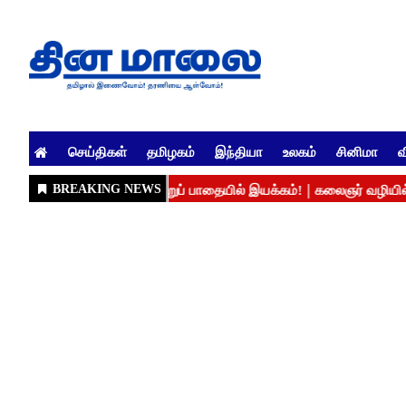
செய்திகள்
தமிழகம்
இந்தியா
உலகம்
சினிமா
வ