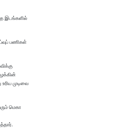
லாத இடங்களில்
்வுப் பணிகள்
விக்கு
ழக்கின்
ு உரிய முடிவை
வரும் மெகா
்தார்.