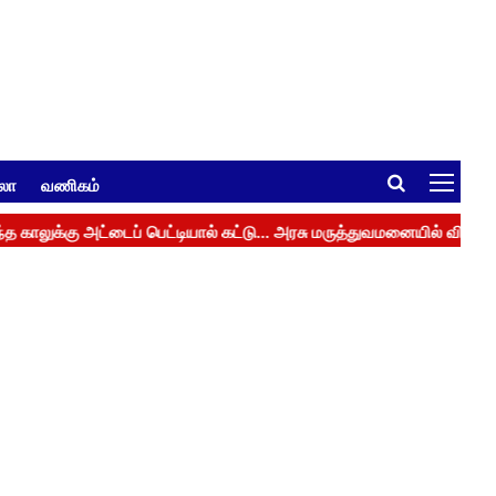
ுலா
வணிகம்