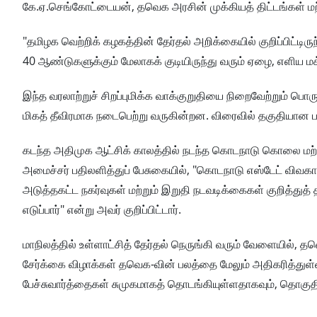
கே.ஏ.செங்கோட்டையன், தவெக அரசின் முக்கியத் திட்டங்கள் மற்ற
"தமிழக வெற்றிக் கழகத்தின் தேர்தல் அறிக்கையில் குறிப்பிட்டிரு
40 ஆண்டுகளுக்கும் மேலாகக் குடியிருந்து வரும் ஏழை, எளிய மக்க
இந்த வரலாற்றுச் சிறப்புமிக்க வாக்குறுதியை நிறைவேற்றும் ப
மிகத் தீவிரமாக நடைபெற்று வருகின்றன. விரைவில் தகுதியான பய
கடந்த அதிமுக ஆட்சிக் காலத்தில் நடந்த கொடநாடு கொலை மற்ற
அமைச்சர் பதிலளித்துப் பேசுகையில், "கொடநாடு எஸ்டேட் விவக
அடுத்தகட்ட நகர்வுகள் மற்றும் இறுதி நடவடிக்கைகள் குறித்து
எடுப்பார்" என்று அவர் குறிப்பிட்டார்.
மாநிலத்தில் உள்ளாட்சித் தேர்தல் நெருங்கி வரும் வேளையில், தவ
சேர்க்கை விழாக்கள் தவெக-வின் பலத்தை மேலும் அதிகரித்துள்ளத
பேச்சுவார்த்தைகள் சுமுகமாகத் தொடங்கியுள்ளதாகவும், தொகுதிப்