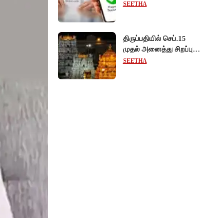
கட்டணம் வசூல் -
SEETHA
சட்டத்திருத்த மசோதா
நிறைவேற்றம்!
திருப்பதியில் செப்.15
முதல் அனைத்து சிறப்பு
தரிசனங்களும் ரத்து -
SEETHA
பிரம்மோற்சவத்திற்கான
ஏற்பாடுகள் தீவிரம்!