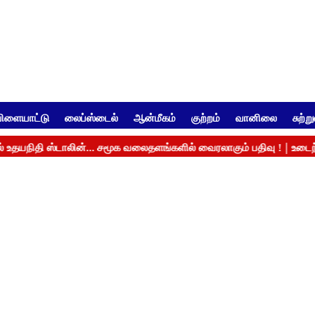
ிளையாட்டு
லைப்ஸ்டைல்
ஆன்மீகம்
குற்றம்
வானிலை
சுற்ற