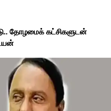
்கீடு.. தோழமைக் கட்சிகளுடன்
ையன்