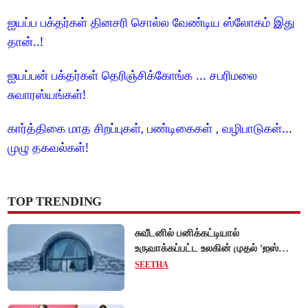
ஐயப்ப பக்தர்கள் தினசரி சொல்ல வேண்டிய ஸ்லோகம் இது
தான்..!
ஐயப்பன் பக்தர்கள் தெரிஞ்சிக்கோங்க ... சபரிமலை
சுவாரஸ்யங்கள்!
கார்த்திகை மாத சிறப்புகள், பண்டிகைகள் , வழிபாடுகள்...
முழு தகவல்கள்!
TOP TRENDING
சுவீடனில் பனிக்கட்டியால்
உருவாக்கப்பட்ட உலகின் முதல் 'ஐஸ்
ஓட்டல்'!
SEETHA