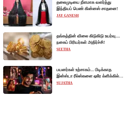
தலைமுடியை நீளமாக வளர்த்து
இந்தியப் பெண் கின்னஸ் சாதனை!
JAY GANESH
தங்கத்தின் விலை கிடுகிடு உயர்வு....
நகைப் பிரியர்கள் அதிர்ச்சி!
SEETHA
பயனர்கள் உற்சாகம்... பிடிக்காத
இன்ஸ்டா ரீல்ஸ்களை ஒரே க்ளிக்கில்
மாற்றியமைக்கலாம்!
SUJATHA