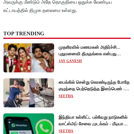
அவருக்கு மீண்டும் அதே தொகுதியை ஒதுக்க வேண்டிய
கட்டாயத்தில் திமுக தலைமை உள்ளது.
TOP TRENDING
முதலிரவில் மணமகன் அதிர்ச்சி...
புதுமனைவி திருநங்கை என்பது
அம்பலம்!
JAY GANESH
பைக்கில் சென்று கொண்டிருந்த போதே
குழந்தை பெற்றெடுத்த இளம்பெண் -
வியட்நாமில் நெகிழ்ச்சி சம்பவம்!
SEETHA
இந்தியா உள்ளிட்ட பல்வேறு நாடுகளில்
வாட்ஸ்அப் சேவை முடக்கம் - மீடியா
கோப்புகளை அனுப்ப முடியாமல்
SEETHA