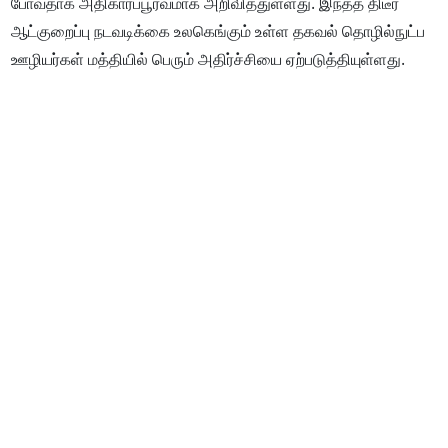
போவதாக அதிகாரப்பூர்வமாக அறிவித்துள்ளது. இந்தத் திடீர்
ஆட்குறைப்பு நடவடிக்கை உலகெங்கும் உள்ள தகவல் தொழில்நுட்ப
ஊழியர்கள் மத்தியில் பெரும் அதிர்ச்சியை ஏற்படுத்தியுள்ளது.