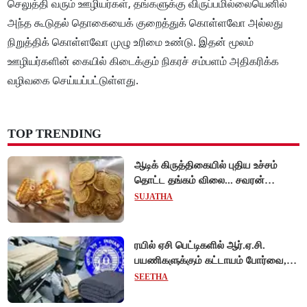
செலுத்தி வரும் ஊழியர்கள், தங்களுக்கு விருப்பமில்லையெனில்
அந்த கூடுதல் தொகையைக் குறைத்துக் கொள்ளவோ அல்லது
நிறுத்திக் கொள்ளவோ முழு உரிமை உண்டு. இதன் மூலம்
ஊழியர்களின் கையில் கிடைக்கும் நிகரச் சம்பளம் அதிகரிக்க
வழிவகை செய்யப்பட்டுள்ளது.
TOP TRENDING
ஆடிக் கிருத்திகையில் புதிய உச்சம்
தொட்ட தங்கம் விலை... சவரன்
ரூ.1,10,000-ஐ கடந்து விற்பனை!
SUJATHA
ரயில் ஏசி பெட்டிகளில் ஆர்.ஏ.சி.
பயணிகளுக்கும் கட்டாயம் போர்வை,
கம்பளி வழங்க உத்தரவு!
SEETHA