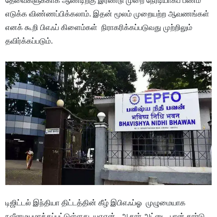
எடுக்க விண்ணப்பிக்கலாம். இதன் மூலம் முறையற்ற ஆவணங்கள்
எனக் கூறி பிஎஃப் கிளைம்கள் நிராகரிக்கப்படுவது முற்றிலும்
தவிர்க்கப்படும்.
டிஜிட்டல் இந்தியா திட்டத்தின் கீழ் இபிஎஃப்ஓ முழுமையாக
நவீனமயமாக்கப்பட்டுள்ளது. யுஏஎன் , ஆதார் அட்டை, பான் கார்டு