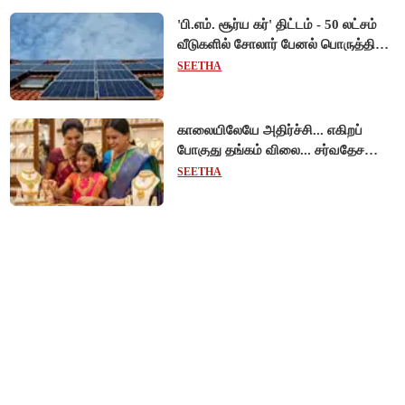
'பி.எம். சூர்ய கர்' திட்டம் - 50 லட்சம்
வீடுகளில் சோலார் பேனல் பொருத்தி
மத்திய அரசு சாதனை!
SEETHA
காலையிலேயே அதிர்ச்சி... எகிறப்
போகுது தங்கம் விலை... சர்வதேச
சந்தையில் $192 உயர்வு - இந்திய
SEETHA
சந்தையில் பெரும்தாக்கம்!