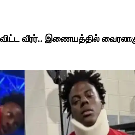
 விட்ட வீரர்.. இணையத்தில் வைரலாக