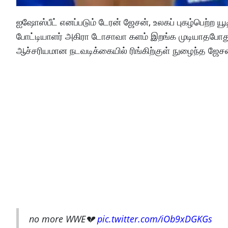
ஐஷோஸ்பீட் எனப்படும் டேரன் ஜேசன், உலகப் புகழ்பெற்ற யூடி
போட்டியாளர் அகிரா டோசாவா களம் இறங்க முடியாதபோது, ​​அ
ஆச்சரியமான நடவடிக்கையில் ரிங்கிற்குள் நுழைந்த ஜேசன்
no more WWE💔
pic.twitter.com/iOb9xDGKGs