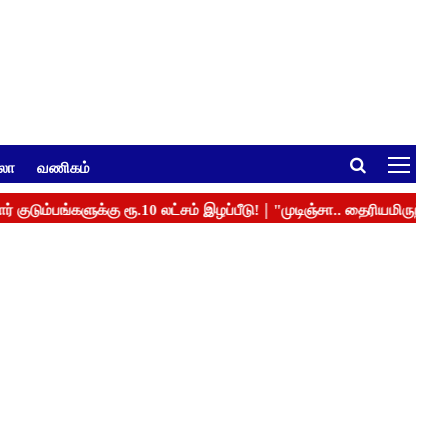
ுலா
வணிகம்