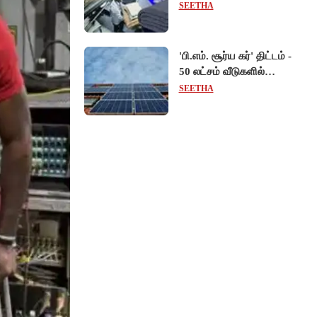
கட்டாயம் போர்வை,
SEETHA
கம்பளி வழங்க உத்தரவு!
'பி.எம். சூர்ய கர்' திட்டம் -
50 லட்சம் வீடுகளில்
சோலார் பேனல் பொருத்தி
SEETHA
மத்திய அரசு சாதனை!