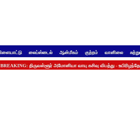
ிளையாட்டு
லைப்ஸ்டைல்
ஆன்மீகம்
குற்றம்
வானிலை
சுற்ற