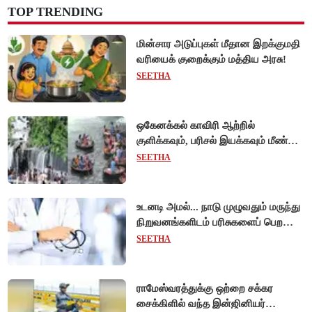
TOP TRENDING
மின்சார அடுப்புகள் மீதான இறக்குமதி
வரியைக் குறைக்கும் மத்திய அரசு!
SEETHA
ஒகேனக்கல் காவிரி ஆற்றில்
குளிக்கவும், பரிசல் இயக்கவும் மீண்டும்
அனுமதி - சுற்றுலாப் பயணிகள்
SEETHA
மகிழ்ச்சி!
உடனடி அமல்... நாடு முழுவதும் மருந்து
நிறுவனங்களிடம் பரிசுகளைப் பெற
டாக்டர்களுக்குத் தடை!
SEETHA
ராமேஸ்வரத்துக்கு ஒற்றை சக்கர
சைக்கிளில் வந்த இன்ஜினியர்