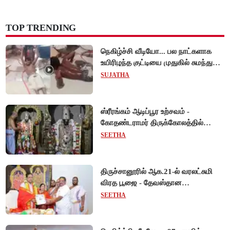
TOP TRENDING
நெகிழ்ச்சி வீடியோ... பல நாட்களாக
உயிரிழந்த குட்டியை முதுகில் சுமந்து
நீந்திய டால்பின்... உலகை உலுக்கிய
SUJATHA
தாய்ப்பாசம் !
ஸ்ரீரங்கம் ஆடிப்பூர உற்சவம் -
கோதண்டராமர் திருக்கோலத்தில்
ஆண்டாள் நாச்சியார்!
SEETHA
திருச்சானூரில் ஆக.21-ல் வரலட்சுமி
விரத பூஜை - தேவஸ்தான
அறங்காவலர் குழு தலைவருக்கு
SEETHA
முறைப்படி அழைப்பு!