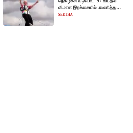
நெகிழ்ச்சி வீடியோ... 97 வயதில்
விமான இறக்கையில் பயணித்து
கின்னஸ் சாதனை படைத்த பிரிட்டன்
SEETHA
பாட்டி!