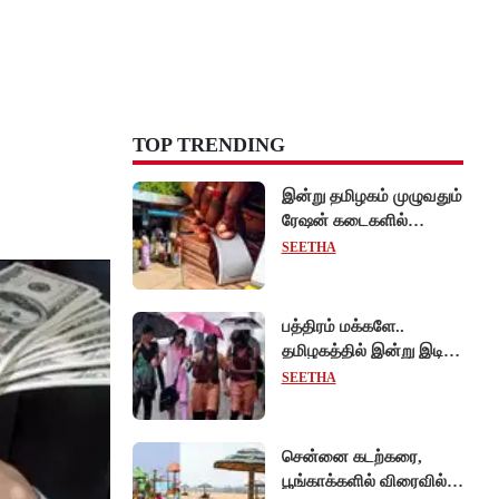
TOP TRENDING
இன்று தமிழகம் முழுவதும்
ரேஷன் கடைகளில்
கைவிரல் ரேகை பதிவு
SEETHA
சிறப்பு முகாம்!
பத்திரம் மக்களே..
தமிழகத்தில் இன்று இடி,
மின்னலுடன் மழைக்கு
SEETHA
வாய்ப்பு!
சென்னை கடற்கரை,
பூங்காக்களில் விரைவில்