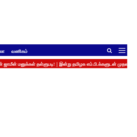
ுலா
வணிகம்