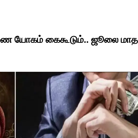
ிருமண யோகம் கைகூடும்.. ஜூலை மாத