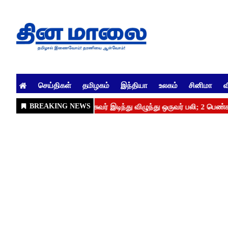
செய்திகள்
தமிழகம்
இந்தியா
உலகம்
சினிமா
வ