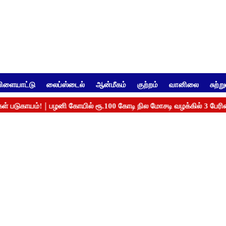
ிளையாட்டு
லைப்ஸ்டைல்
ஆன்மீகம்
குற்றம்
வானிலை
சுற்ற