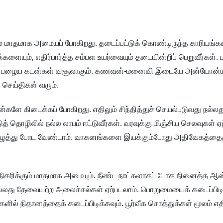
ும் மாதமாக அமையப் போகிறது. தடைப்பட்டுக் கொண்டிருந்த காரியங்
களையும், எதிர்பார்த்த சம்பள உயர்வையும் தடையின்றிப் பெறுவீர்கள். ப
ும். பழைய கடன்கள் வசூலாகும். கணவன்-மனைவி இடையே அன்யோன்ய
 செய்திகள் வரும்.
்களே கிடைக்கப் போகிறது. எதிலும் சிந்தித்துச் செயல்படுவது நல்ல
ுத் தொழிலில் நல்ல லாபம் ஈட்டுவீர்கள். வரவுக்கு மிஞ்சிய செலவுகள் ஏ
ையெழுத்து போட வேண்டாம். வாகனங்களை இயக்கும்போது அதிவேகத்தைத்
அதிகரிக்கும் மாதமாக அமையும். நீண்ட நாட்களாகப் போக நினைத்த ஆன்
்லது தேவையற்ற அலைச்சல்கள் ஏற்படலாம். பொறுமையைக் கடைப்பிடிப்
களில் நிதானத்தைக் கடைப்பிடிக்கவும். பூர்வீக சொத்துக்கள் மூலம் எதி