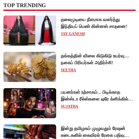
TOP TRENDING
தலைமுடியை நீளமாக வளர்த்து
இந்தியப் பெண் கின்னஸ் சாதனை!
JAY GANESH
தங்கத்தின் விலை கிடுகிடு உயர்வு....
நகைப் பிரியர்கள் அதிர்ச்சி!
SEETHA
பயனர்கள் உற்சாகம்... பிடிக்காத
இன்ஸ்டா ரீல்ஸ்களை ஒரே க்ளிக்கில்
மாற்றியமைக்கலாம்!
SUJATHA
இன்று தமிழகம் முழுவதும் ரேஷன்
கடைகளில் கைவிரல் ரேகை பதிவு