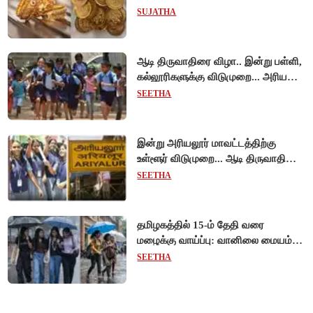
SUJATHA
ஆடி திருவாதிரை விழா.. இன்று பள்ளி,
கல்லூரிகளுக்கு விடுமுறை... அரியலூர்
மாவட்ட ஆட்சியர் உத்தரவு!
SEETHA
இன்று அரியலூர் மாவட்டத்திற்கு
உள்ளூர் விடுமுறை... ஆடி திருவாதிரை
கொண்டாட்டம்!
SEETHA
தமிழகத்தில் 15-ம் தேதி வரை
மழைக்கு வாய்ப்பு: வானிலை மையம்
அறிவிப்பு!
SEETHA