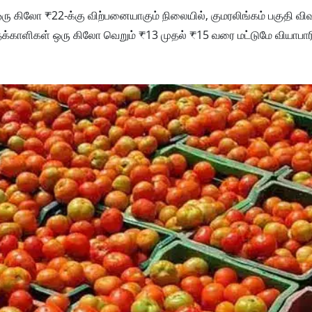
ரு கிலோ ₹22-க்கு விற்பனையாகும் நிலையில், குமரலிங்கம் பகுதி வி
 தக்காளிகள் ஒரு கிலோ வெறும் ₹13 முதல் ₹15 வரை மட்டுமே வியாபா