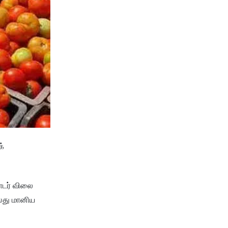
க்
தொடர் விலை
்லது மானிய