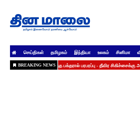
செய்திகள்
தமிழகம்
இந்தியா
உலகம்
சினிமா
வ