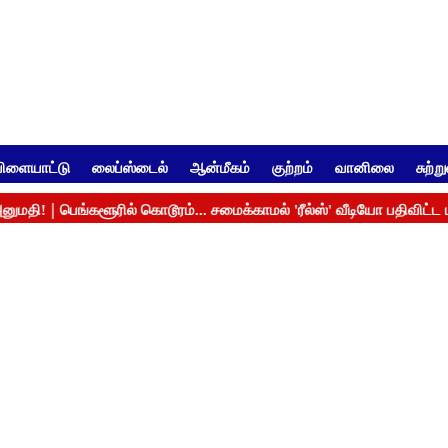
ிளையாட்டு
லைப்ஸ்டைல்
ஆன்மீகம்
குற்றம்
வானிலை
சுற்ற