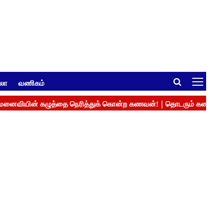
ுலா
வணிகம்