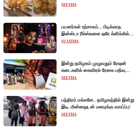
SEETHA
பயனர்கள் உற்சாகம்... பிடிக்காத
இன்ஸ்டா ரீல்ஸ்களை ஒரே க்ளிக்கில்
மாற்றியமைக்கலாம்!
SUJATHA
இன்று தமிழகம் முழுவதும் ரேஷன்
கடைகளில் கைவிரல் ரேகை பதிவு
சிறப்பு முகாம்!
SEETHA
பத்திரம் மக்களே.. தமிழகத்தில் இன்று
இடி, மின்னலுடன் மழைக்கு வாய்ப்பு!
SEETHA