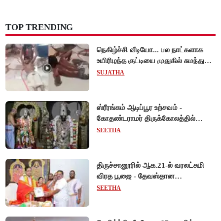
TOP TRENDING
நெகிழ்ச்சி வீடியோ... பல நாட்களாக
உயிரிழந்த குட்டியை முதுகில் சுமந்து
நீந்திய டால்பின்... உலகை உலுக்கிய
SUJATHA
தாய்ப்பாசம் !
ஸ்ரீரங்கம் ஆடிப்பூர உற்சவம் -
கோதண்டராமர் திருக்கோலத்தில்
ஆண்டாள் நாச்சியார்!
SEETHA
திருச்சானூரில் ஆக.21-ல் வரலட்சுமி
விரத பூஜை - தேவஸ்தான
அறங்காவலர் குழு தலைவருக்கு
SEETHA
முறைப்படி அழைப்பு!