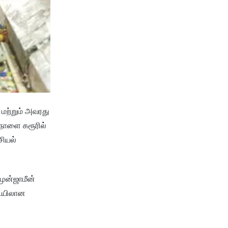
 மற்றும் அவரது
 நாளை கரூரில்
சியல்
முன்ஜாமீன்
டையிலான