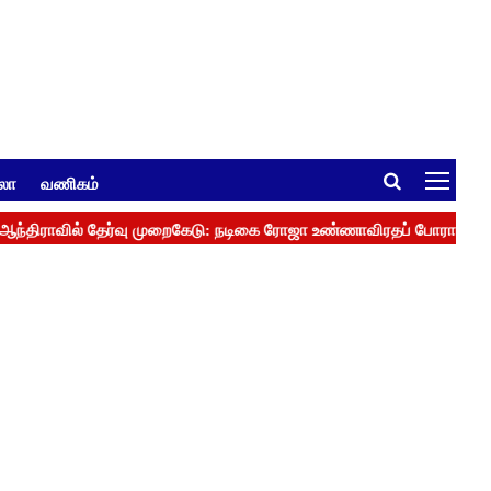
ுலா
வணிகம்