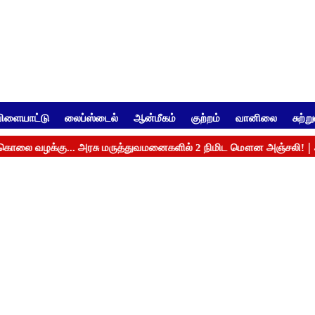
ிளையாட்டு
லைப்ஸ்டைல்
ஆன்மீகம்
குற்றம்
வானிலை
சுற்ற