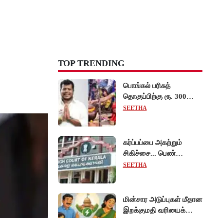
TOP TRENDING
பொங்கல் பரிசுத்
தொகுப்பிற்கு ரூ. 300
கோடி ஒதுக்கீடு:
SEETHA
அமைச்சர் தகவல்!
கர்ப்பப்பை அகற்றும்
சிகிச்சை... பெண்
ஊழியர்களுக்கு
SEETHA
சம்பளத்துடன் கூடிய
விடுப்பு - உயர்நீதிமன்றம்
அதிரடி உத்தரவு!
மின்சார அடுப்புகள் மீதான
இறக்குமதி வரியைக்