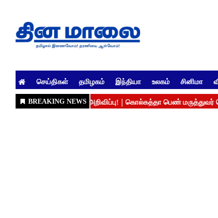
செய்திகள்
தமிழகம்
இந்தியா
உலகம்
சினிமா
வ