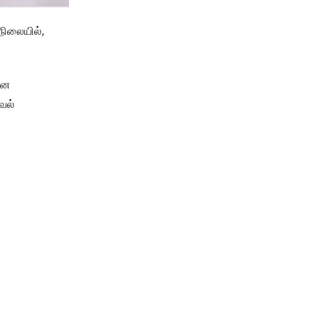
நிலையில்,
ான
வல்