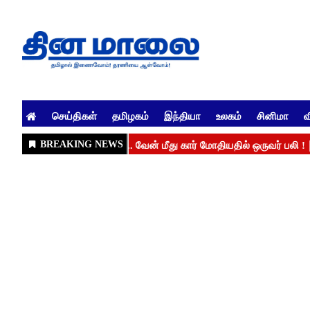
செய்திகள்
தமிழகம்
இந்தியா
உலகம்
சினிமா
வ