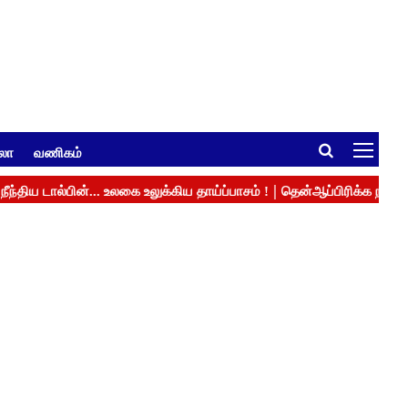
ுலா
வணிகம்