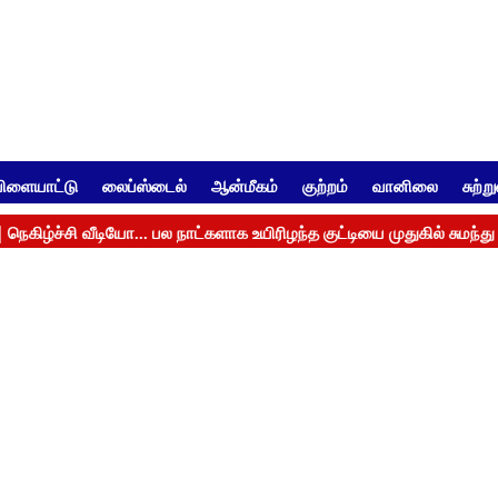
ிளையாட்டு
லைப்ஸ்டைல்
ஆன்மீகம்
குற்றம்
வானிலை
சுற்ற