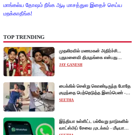
மாங்கல்ய தோஷம் நீங்க ஆடி மாசத்துல இதைச் செய்ய
மறக்காதீங்க!
TOP TRENDING
முதலிரவில் மணமகன் அதிர்ச்சி...
புதுமனைவி திருநங்கை என்பது
அம்பலம்!
JAY GANESH
பைக்கில் சென்று கொண்டிருந்த போதே
குழந்தை பெற்றெடுத்த இளம்பெண் -
வியட்நாமில் நெகிழ்ச்சி சம்பவம்!
SEETHA
இந்தியா உள்ளிட்ட பல்வேறு நாடுகளில்
வாட்ஸ்அப் சேவை முடக்கம் - மீடியா
கோப்புகளை அனுப்ப முடியாமல்