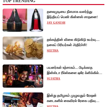
TOP TRENDING
தலைமுடியை நீளமாக வளர்த்து
இந்தியப் பெண் கின்னஸ் சாதனை!
JAY GANESH
தங்கத்தின் விலை கிடுகிடு உயர்வு....
நகைப் பிரியர்கள் அதிர்ச்சி!
SEETHA
பயனர்கள் உற்சாகம்... பிடிக்காத
இன்ஸ்டா ரீல்ஸ்களை ஒரே க்ளிக்கில்
மாற்றியமைக்கலாம்!
SUJATHA
இன்று தமிழகம் முழுவதும் ரேஷன்
கடைகளில் கைவிரல் ரேகை பதிவு
சிறப்பு முகாம்!
SEETHA