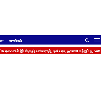
ுலா
வணிகம்