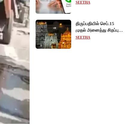
கட்டணம் வசூல் -
SEETHA
சட்டத்திருத்த மசோதா
நிறைவேற்றம்!
திருப்பதியில் செப்.15
முதல் அனைத்து சிறப்பு
தரிசனங்களும் ரத்து -
SEETHA
பிரம்மோற்சவத்திற்கான
ஏற்பாடுகள் தீவிரம்!