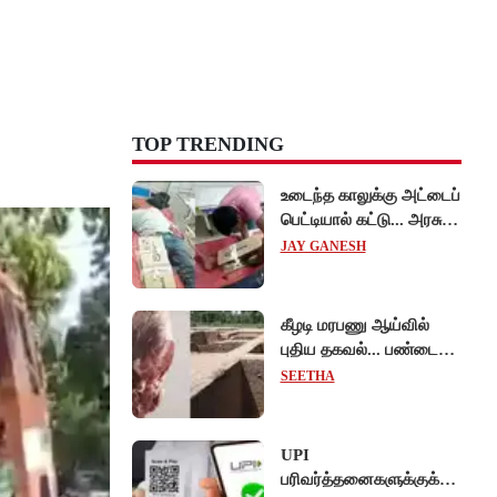
TOP TRENDING
உடைந்த காலுக்கு அட்டைப்
பெட்டியால் கட்டு... அரசு
மருத்துவமனையில்
JAY GANESH
விநோத சிகிச்சை...
அதிர்ச்சி வீடியோ!
கீழடி மரபணு ஆய்வில்
புதிய தகவல்... பண்டைய
தமிழர்கள் உணவில்
SEETHA
அதிகளவு இறைச்சி
பயன்பாடு!
UPI
பரிவர்த்தனைகளுக்குக்