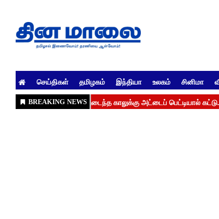
செய்திகள்
தமிழகம்
இந்தியா
உலகம்
சினிமா
வ