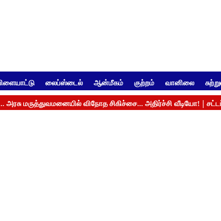
ிளையாட்டு
லைப்ஸ்டைல்
ஆன்மீகம்
குற்றம்
வானிலை
சுற்ற