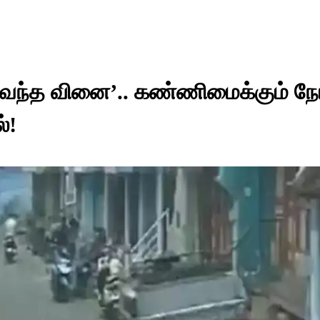
வந்த வினை’.. கண்ணிமைக்கும் நேர
்!