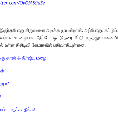
itter.com/OvOJA59uSv
ருந்தபோது சிறுவனை அடிக்க முயன்றான். அப்போது, ​​கட்டுப
ுந்தவர்கள் உடனடியாக ஆட்டோ ஓட்டுநரை மீட்டு மருத்துவமனையி
ல் உள்ள சிசிடிவி கேமராவில் பதிவாகியுள்ளன.
க்கு தான் அதிர்ஷ்ட மழை!
ள்!
்றம்?
!
ய்ய மறக்காதீங்க!