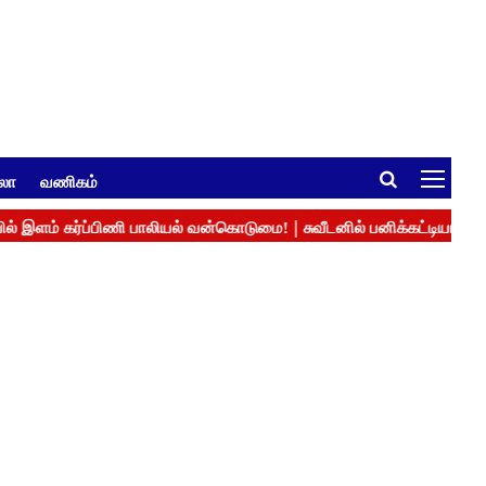
ுலா
வணிகம்