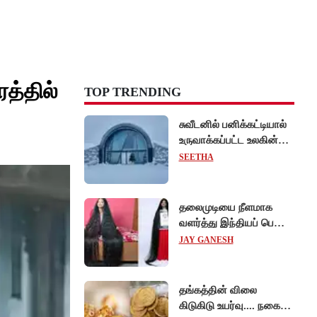
த்தில்
TOP TRENDING
சுவீடனில் பனிக்கட்டியால்
உருவாக்கப்பட்ட உலகின்
முதல் 'ஐஸ் ஓட்டல்'!
SEETHA
தலைமுடியை நீளமாக
வளர்த்து இந்தியப் பெண்
கின்னஸ் சாதனை!
JAY GANESH
தங்கத்தின் விலை
கிடுகிடு உயர்வு.... நகைப்