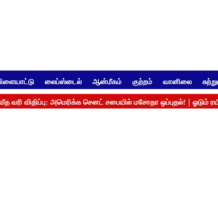
ிளையாட்டு
லைப்ஸ்டைல்
ஆன்மீகம்
குற்றம்
வானிலை
சுற்ற