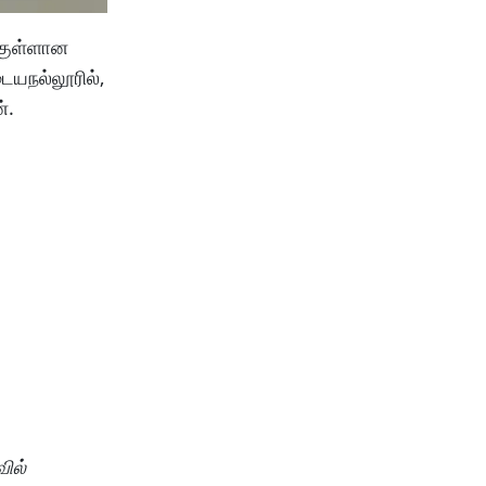
்குள்ளான
ையநல்லூரில்,
்.
ில்