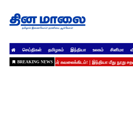
செய்திகள்
தமிழகம்
இந்தியா
உலகம்
சினிமா
வ