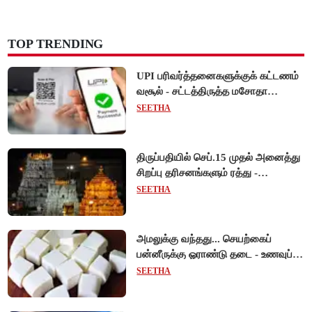
TOP TRENDING
UPI பரிவர்த்தனைகளுக்குக் கட்டணம்
வசூல் - சட்டத்திருத்த மசோதா
நிறைவேற்றம்!
SEETHA
திருப்பதியில் செப்.15 முதல் அனைத்து
சிறப்பு தரிசனங்களும் ரத்து -
பிரம்மோற்சவத்திற்கான ஏற்பாடுகள்
SEETHA
தீவிரம்!
அமலுக்கு வந்தது... செயற்கைப்
பன்னீருக்கு ஓராண்டு தடை - உணவுப்
பாதுகாப்புத் துறை நடவடிக்கை!
SEETHA