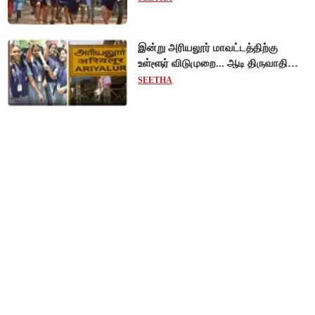
இன்று அரியலூர் மாவட்டத்திற்கு
உள்ளூர் விடுமுறை... ஆடி திருவாதிரை
கொண்டாட்டம்!
SEETHA