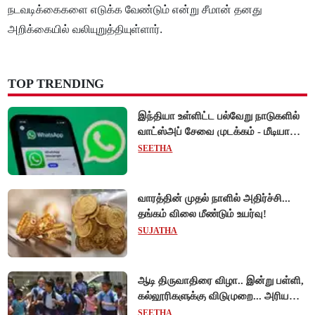
நடவடிக்கைகளை எடுக்க வேண்டும் என்று சீமான் தனது
அறிக்கையில் வலியுறுத்தியுள்ளார்.
TOP TRENDING
இந்தியா உள்ளிட்ட பல்வேறு நாடுகளில்
வாட்ஸ்அப் சேவை முடக்கம் - மீடியா
கோப்புகளை அனுப்ப முடியாமல்
SEETHA
பயனர்கள் அவதி!
வாரத்தின் முதல் நாளில் அதிர்ச்சி...
தங்கம் விலை மீண்டும் உயர்வு!
SUJATHA
ஆடி திருவாதிரை விழா.. இன்று பள்ளி,
கல்லூரிகளுக்கு விடுமுறை... அரியலூர்
மாவட்ட ஆட்சியர் உத்தரவு!
SEETHA