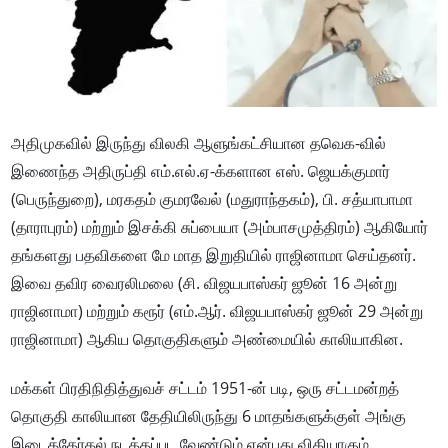
அதிமுகவில் இருந்து விலகி ஆளுங்கட்சியான தவெக-வில்
இணைந்த அதிருப்தி எம்.எல்.ஏ-க்களான எஸ். ஜெயக்குமார்
(பெருந்துறை), மரகதம் குமரவேல் (மதுராந்தகம்), பி. சத்யாபாமா
(தாராபுரம்) மற்றும் இசக்கி சுப்பையா (அம்பாசமுத்திரம்) ஆகியோர்
தங்களது பதவிகளை மே மாத இறுதியில் ராஜினாமா செய்தனர்.
இவை தவிர வைரலிமலை (சி. விஜயபாஸ்கர் ஜூன் 16 அன்று
ராஜினாமா) மற்றும் கரூர் (எம்.ஆர். விஜயபாஸ்கர் ஜூன் 29 அன்று
ராஜினாமா) ஆகிய தொகுதிகளும் அண்மையில் காலியாகின.
மக்கள் பிரதிநிதித்துவச் சட்டம் 1951-ன் படி, ஒரு சட்டமன்றத்
தொகுதி காலியான தேதியிலிருந்து 6 மாதங்களுக்குள் அங்கு
இடைத்தேர்தல் நடத்தப்பட வேண்டும் என்பது விதியாகும்.