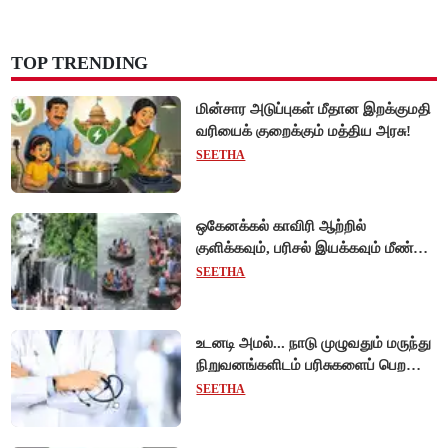
TOP TRENDING
மின்சார அடுப்புகள் மீதான இறக்குமதி
வரியைக் குறைக்கும் மத்திய அரசு!
SEETHA
ஒகேனக்கல் காவிரி ஆற்றில்
குளிக்கவும், பரிசல் இயக்கவும் மீண்டும்
அனுமதி - சுற்றுலாப் பயணிகள்
SEETHA
மகிழ்ச்சி!
உடனடி அமல்... நாடு முழுவதும் மருந்து
நிறுவனங்களிடம் பரிசுகளைப் பெற
டாக்டர்களுக்குத் தடை!
SEETHA