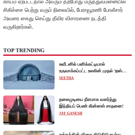
காயம் ஏற்பட்டதால் அவரும் தற்போது மருத்துவமனையில்
சிகிச்சை பெற்று வரும் நிலையில், பேராவூரணி போலீசார்
அவரை கைது செய்து தீவிர விசாரணை நடத்தி
வருகிறார்கள்.
TOP TRENDING
சுவீடனில் பனிக்கட்டியால்
உருவாக்கப்பட்ட உலகின் முதல் 'ஐஸ்
ஓட்டல்'!
SEETHA
தலைமுடியை நீளமாக வளர்த்து
இந்தியப் பெண் கின்னஸ் சாதனை!
JAY GANESH
தங்கத்தின் விலை கிடுகிடு உயர்வு....