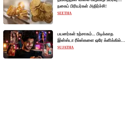
நகைப் பிரியர்கள் அதிர்ச்சி!
SEETHA
பயனர்கள் உற்சாகம்... பிடிக்காத
இன்ஸ்டா ரீல்ஸ்களை ஒரே க்ளிக்கில்
மாற்றியமைக்கலாம்!
SUJATHA