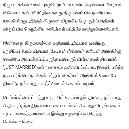
நியூயார்க்கின் உலகப் புகழ்பெற்ற பிரம்மாண்ட அரங்கான 'மேடிசன்
ஸ்கொயர் கார்டனில்' இவர்களது திருமணம் மிக ரகசியமாக
நடைபெற்றது. இந்தத் திருமண விழாவில் இரு குடும்பத்தினர்
மற்றும் மிக நெருங்கிய நண்பர்கள் மட்டுமே கலந்துகொண்டனர்.
இவர்களது திருமணத்தை அதிகாரப்பூர்வமாக உலகிற்கு
உறுதிப்படுத்தும் விதமாக, மேடிசன் ஸ்கொயர் கார்டன் அரங்கிற்கு
வெளியே அமைக்கப்பட்டிருந்த மாபெரும் மின்னணுத் திரையில்
'JUST MARRIED' என்ற வாசகம் ஒளிரவிடப்பட்டது. இதைப் பார்த்த
நியூயார்க் பொதுமக்கள் மற்றும் ரசிகர்கள் அரங்கின் வெளியே
திரண்டு தங்களது மகிழ்ச்சியைக் கொண்டாடினர்.
டெய்லர் ஸ்விஃப்ட் மற்றும் டிராவிஸ் கெல்ஸ் தம்பதியினர் தங்களது
அதிகாரப்பூர்வ திருமணப் புகைப்படங்கள் அல்லது விபரங்களைச்
சமூக வலைத்தளங்களில் இன்னும் முறைப்படி பகிர்ந்து
கொள்ளவில்லை.