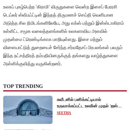
உலகப் புகழ்பெற்ற 'கிராமி' விருதுகளை வென்ற இசைப் பேரரசி
டெய்லர் ஸ்விஃப்ட்டின் இந்தத் திருமணச் செய்தி வெளியான
அடுத்த சில நிமிடங்களிலேயே, அது எக்ஸ் மற்றும் இன்ஸ்டாகிராம்
உள்ளிட்ட சமூக வலைத்தளங்களில் உலகளாவிய அளவில்
முதன்மை ட்ரெண்டிங்காக மாறியுள்ளது. இசை மற்றும்
விளையாட்டுத் துறையைச் சேர்ந்த சர்வதேசப் பிரபலங்கள் பலரும்
இந்த நட்சத்திரத் தம்பதியினருக்குத் தங்களது வாழ்த்துகளை
அள்ளிக்குவித்து வருகின்றனர்.
TOP TRENDING
சுவீடனில் பனிக்கட்டியால்
உருவாக்கப்பட்ட உலகின் முதல் 'ஐஸ்
ஓட்டல்'!
SEETHA