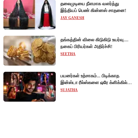
தலைமுடியை நீளமாக வளர்த்து
இந்தியப் பெண் கின்னஸ் சாதனை!
JAY GANESH
தங்கத்தின் விலை கிடுகிடு உயர்வு....
நகைப் பிரியர்கள் அதிர்ச்சி!
SEETHA
பயனர்கள் உற்சாகம்... பிடிக்காத
இன்ஸ்டா ரீல்ஸ்களை ஒரே க்ளிக்கில்
மாற்றியமைக்கலாம்!
SUJATHA