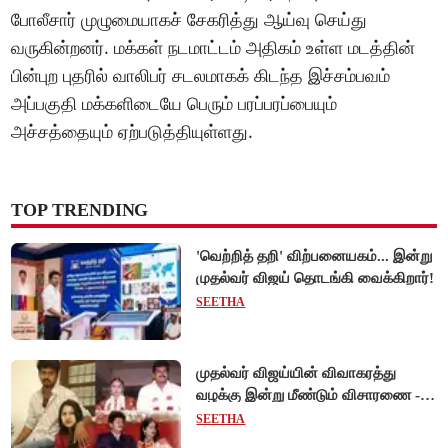
போலீசார் முழுமையாகச் சேகரித்து ஆய்வு செய்து
வருகின்றனர். மக்கள் நடமாட்டம் அதிகம் உள்ள மடத்தின்
பின்புற புதரில் வாலிபர் சடலமாகக் கிடந்த இச்சம்பவம்
அப்பகுதி மக்களிடையே பெரும் பரப்பரப்பையும்
அச்சத்தையும் ஏற்படுத்தியுள்ளது.
TOP TRENDING
'வெற்றித் தறி' விற்பனையகம்... இன்று
முதல்வர் விஜய் தொடங்கி வைக்கிறார்!
SEETHA
முதல்வர் விஜய்யின் விவாகரத்து
வழக்கு இன்று மீண்டும் விசாரணை -
ஆன்லைன் விசாரணை நிராகரிப்பு...
SEETHA
நேரில் ஆஜராவார்களா?!