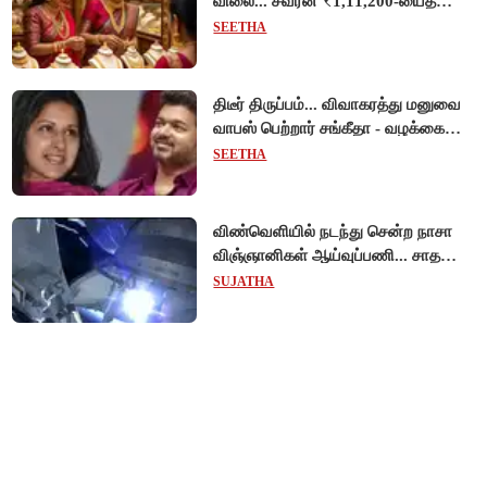
விலை... சவரன் ₹1,11,200-யைத்
தொட்டது!
SEETHA
திடீர் திருப்பம்... விவாகரத்து மனுவை
வாபஸ் பெற்றார் சங்கீதா - வழக்கை
முடித்து வைத்தது செங்கல்பட்டு
SEETHA
நீதிமன்றம்!
விண்வெளியில் நடந்து சென்ற நாசா
விஞ்ஞானிகள் ஆய்வுப்பணி... சாதனை
!
SUJATHA