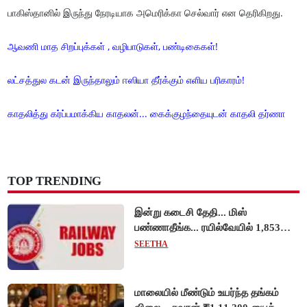
பாகிஸ்தானில் இருந்து நேரடியாக அமெரிக்கா செல்வார் என தெரிகிறது.
ஆவணி மாத சிறப்புக்கள் , வழிபாடுகள், பண்டிகைகள்!
லட்சத்துல கடன் இருந்தாலும் ஈஸியா தீர்க்கும் எளிய பரிகாரம்!
காதலித்து கர்ப்பமாக்கிய காதலன்... கைக்குழந்தையுடன் காதலி தர்ணா
TOP TRENDING
இன்று கடைசி தேதி... மிஸ்
பண்ணாதீங்க... ரயில்வேயில் 1,853
அப்ரண்டிஸ் பணியிடங்களுக்கு
SEETHA
விண்ணப்பங்கள் வரவேற்பு!
மாலையில் மீண்டும் உயர்ந்த தங்கம்