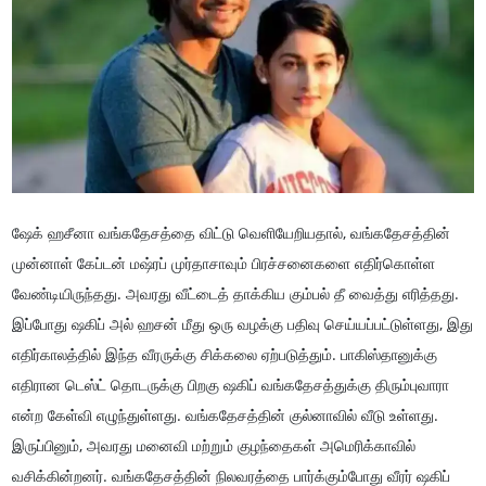
ஷேக் ஹசீனா வங்கதேசத்தை விட்டு வெளியேறியதால், வங்கதேசத்தின்
முன்னாள் கேப்டன் மஷ்ரப் முர்தாசாவும் பிரச்சனைகளை எதிர்கொள்ள
வேண்டியிருந்தது. அவரது வீட்டைத் தாக்கிய கும்பல் தீ வைத்து எரித்தது.
இப்போது ஷகிப் அல் ஹசன் மீது ஒரு வழக்கு பதிவு செய்யப்பட்டுள்ளது, இது
எதிர்காலத்தில் இந்த வீரருக்கு சிக்கலை ஏற்படுத்தும். பாகிஸ்தானுக்கு
எதிரான டெஸ்ட் தொடருக்கு பிறகு ஷகிப் வங்கதேசத்துக்கு திரும்புவாரா
என்ற கேள்வி எழுந்துள்ளது. வங்கதேசத்தின் குல்னாவில் வீடு உள்ளது.
இருப்பினும், அவரது மனைவி மற்றும் குழந்தைகள் அமெரிக்காவில்
வசிக்கின்றனர். வங்கதேசத்தின் நிலவரத்தை பார்க்கும்போது வீரர் ஷகிப்