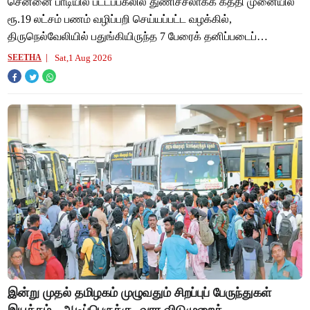
சென்னை பாடியில் பட்டப்பகலில் துணிச்சலாகக் கத்தி முனையில்
ரூ.19 லட்சம் பணம் வழிப்பறி செய்யப்பட்ட வழக்கில்,
திருநெல்வேலியில் பதுங்கியிருந்த 7 பேரைக் தனிப்படைப்
காவல்துறையினர் துப்பாக்கி முனையில் வளைத்த
Sat,1 Aug 2026
SEETHA
இன்று முதல் தமிழகம் முழுவதும் சிறப்புப் பேருந்துகள்