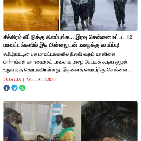
சீக்கிரம் வீட்டுக்கு கிளம்புங்க... இரவு சென்னை உட்பட 12
மாவட்டங்களில் இடி மின்னலுடன் மழைக்கு வாய்ப்பு!
தமிழ்நாட்டின் பல மாவட்டங்களில் நிலவி வரும் வானிலை
மாற்றங்கள் காரணமாகப் பரவலாக மழை பெய்யக் கூடிய சூழல்
உருவாகத் தொடங்கியுள்ளது. இதனைத் தொடர்ந்து சென்னை
வானிலை ஆய்வு மையம் அறிக்கை ஒன்றை வெளியிட்டுள்ளது
Wed,29 Jul 2026
SUJATHA