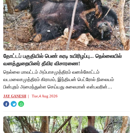
தோட்டப் பகுதியில் பெண் கரடி உயிரிழப்பு... நெல்லையில்
வனத்துறையினர் தீவிர விசாரணை!
நெல்லை மாவட்டம் அம்பாசமுத்திரம் வனக்கோட்டம்
வடமலைசமுத்திரம் கிராமம், இந்தியன் பெட்ரோல் நிலையம்
பின்புறம் அமைந்துள்ள செய்யது சுலைமான் என்பவரின்
தோட்டப்பகுதியில் சுமார் 8 வயதுடைய பெண் கரடி நேற்று மாலை
Tue,4 Aug 2026
JAY GANESH