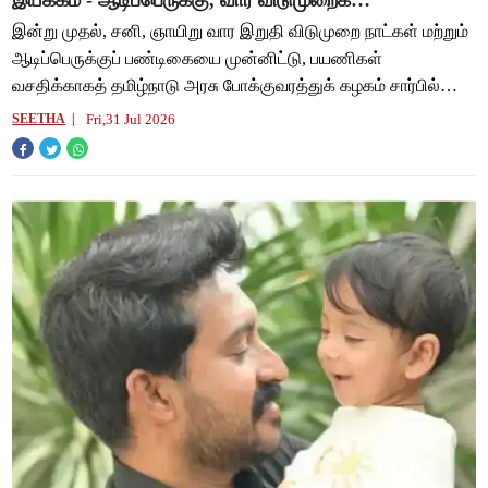
இயக்கம் - ஆடிப்பெருக்கு, வார விடுமுறைக்
கொண்டாட்டம்!
இன்று முதல், சனி, ஞாயிறு வார இறுதி விடுமுறை நாட்கள் மற்றும்
ஆடிப்பெருக்குப் பண்டிகையை முன்னிட்டு, பயணிகள்
வசதிக்காகத் தமிழ்நாடு அரசு போக்குவரத்துக் கழகம் சார்பில்
தமிழகத்தின் பல்வேறு நகரங்களிலிருந்து
Fri,31 Jul 2026
SEETHA