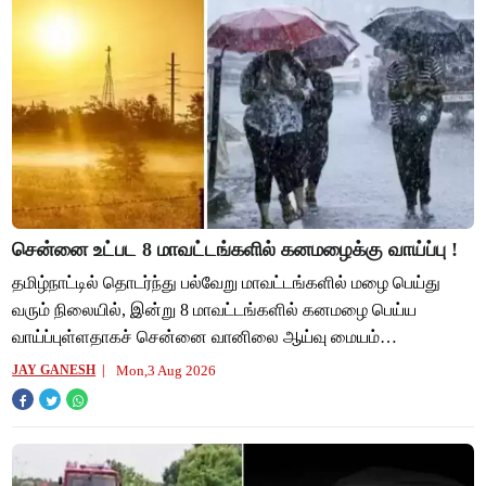
சென்னை உட்பட 8 மாவட்டங்களில் கனமழைக்கு வாய்ப்பு !
தமிழ்நாட்டில் தொடர்ந்து பல்வேறு மாவட்டங்களில் மழை பெய்து
வரும் நிலையில், இன்று 8 மாவட்டங்களில் கனமழை பெய்ய
வாய்ப்புள்ளதாகச் சென்னை வானிலை ஆய்வு மையம்
தெரிவித்துள்ளது. அதன்படி காஞ்சிபுரம், செங்கல்பட்ட
Mon,3 Aug 2026
JAY GANESH