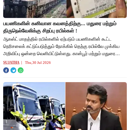
பயணிகளின் கனிவான கவனத்திற்கு... மதுரை மற்றும்
திருநெல்வேலிக்கு சிறப்பு ரயில்கள் !
ஆகஸ்ட் மாதத்தில் ரயில்களில் ஏற்படும் பயணிகளின் கூட்ட
நெரிசலைக் கட்டுப்படுத்தும் நோக்கில் தெற்கு ரயில்வே முக்கிய
அறிவிப்பு ஒன்றை வெளியிட்டுள்ளது. கான்பூர் மற்றும் மதுரை
இடையேயும், பிரயாக்ராஜ் மற்றும்
Thu,30 Jul 2026
SUJATHA