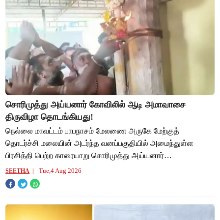
சொரிமுத்து அய்யனார் கோவிலில் ஆடி அமாவாசை
திருவிழா தொடங்கியது!
நெல்லை மாவட்டம் பாபநாசம் மேலணை அருகே மேற்குத்
தொடர்ச்சி மலையின் அடர்ந்த வனப்பகுதியில் அமைந்துள்ள
பிரசித்தி பெற்ற காரையாறு சொரிமுத்து அய்யனார்
திருக்கோவிலில், இந்த ஆண்டிற்கான ஆடி அமாவாசை திருவிழா
Tue,4 Aug 2026
SEETHA
கொடி