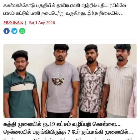
கண்ணக்கோடு பகுதியில் தாமிரபரணி ஆற்றில் புதிய ரயில்வே
பாலம் கட்டும் பணி நடைபெற்று வருகிறது. இந்த நிலையில்
பாலத்தின் அடியில் ஆண் சடலம் ஒன்று அழுகிய நிலையி
Sat,1 Aug 2026
MONIKA K
கத்தி முனையில் ரூ.19 லட்சம் வழிப்பறி கொள்ளை...
நெல்லையில் பதுங்கியிருந்த 7 பேர் துப்பாக்கி முனையில்
கைது!