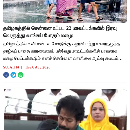
தமிழகத்தில் சென்னை உட்பட 22 மாவட்டங்களில் இரவு
வெளுத்து வாங்கப் போகும் மழை!
தமிழகத்தில் வளிமண்டல மேலடுக்கு சுழற்சி மற்றும் காற்றழுத்த
தாழ்வுப் பாதை காரணமாகப் பல்வேறு மாவட்டங்களில் பரவலாக
மழை பெய்யக்கூடும் எனச் சென்னை வானிலை ஆய்வு மையம்
தெரிவித்துள்ளது. இதன் தொடர்ச்சியாக மாநி
Thu,6 Aug 2026
SUJATHA