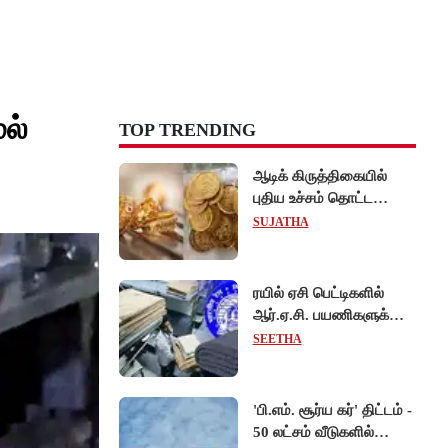
மல்
TOP TRENDING
ஆடிக் கிருத்திகையில்
புதிய உச்சம் தொட்ட
தங்கம் விலை... சவரன்
SUJATHA
ரூ.1,10,000-ஐ கடந்து
விற்பனை!
ரயில் ஏசி பெட்டிகளில்
ஆர்.ஏ.சி. பயணிகளுக்கும்
கட்டாயம் போர்வை,
SEETHA
கம்பளி வழங்க உத்தரவு!
'பி.எம். சூர்ய கர்' திட்டம் -
50 லட்சம் வீடுகளில்