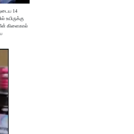
யதுடைய 14
் உயிருக்கு
லீன் கிளைகால்
பை