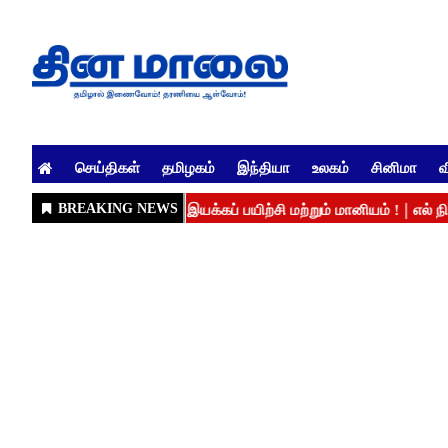
செய்திகள்
தமிழகம்
இந்தியா
உலகம்
சினிமா
வ