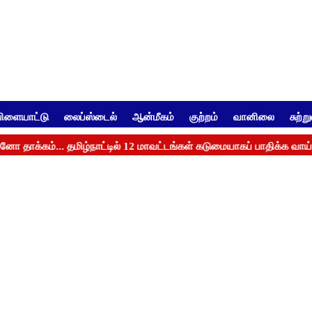
ிளையாட்டு
லைப்ஸ்டைல்
ஆன்மீகம்
குற்றம்
வானிலை
சுற்ற