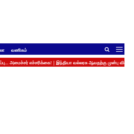
ுலா
வணிகம்