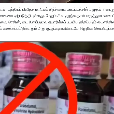
்ததால் மத்தியப் பிரதேச மாநிலம் சிந்த்வாரா மாவட்டத்தில் 1 முதல் 7 வ
வலைகளை ஏற்படுத்தியுள்ளது. மேலும் சில குழந்தைகள் மருத்துவமனையில
 மை, ரெசின், டை போன்றவை தயாரிக்கப் பயன்படுத்தப்படும் டைஎத்தி
ில் கலக்கப்பட்டுள்ளதும் அது குழந்தைகளிடையே சிறுநீரக செயலிழப்