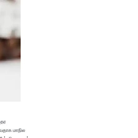
 தர
டுவதாக மாநில