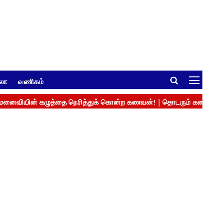
ுலா
வணிகம்