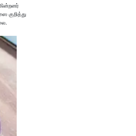
ின்றனர்
ஸை குறித்து
ல்லை.