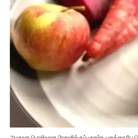
அழகான பொலிவான பிரகாசிக்கும் மாசற்ற முகத்தையே ப