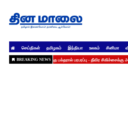
செய்திகள்
தமிழகம்
இந்தியா
உலகம்
சினிமா
வ