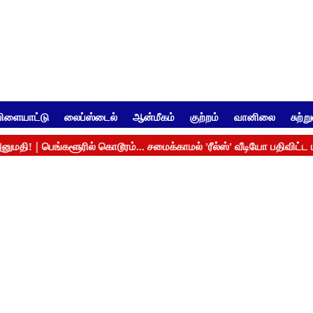
ிளையாட்டு
லைப்ஸ்டைல்
ஆன்மீகம்
குற்றம்
வானிலை
சுற்ற